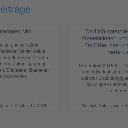
eiträge
ationen-Mix
Darf ich vorstel
Generationen und 
Ein Erbe, das un
uellen und vor allem
beitswelt ist der aktive
verbind
schen den Generationen
ür die Zukunftsplanung
Generation X (1965 – 1
. Erfahrene Mitarbeiter
und Individualisten. D
gen wertvolles
steht für Unabhängigkei
das eigene Leben in
nehmen
ichen
Oktober 17, 2024
Gabriele Oehmichen
O