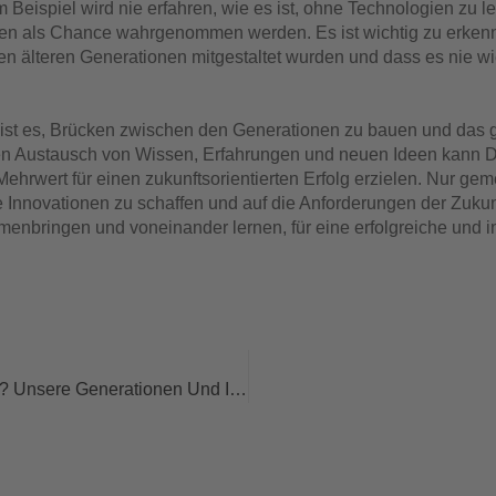
 Beispiel wird nie erfahren, wie es ist, ohne Technologien zu l
n als Chance wahrgenommen werden. Es ist wichtig zu erkenne
n älteren Generationen mitgestaltet wurden und dass es nie wie
ist es, Brücken zwischen den Generationen zu bauen und das g
den Austausch von Wissen, Erfahrungen und neuen Ideen kann
hrwert für einen zukunftsorientierten Erfolg erzielen. Nur gem
e Innovationen zu schaffen und auf die Anforderungen der Zukun
nbringen und voneinander lernen, für eine erfolgreiche und in
Darf Ich Vorstellen? Unsere Generationen Und Ihre Werte. Ein Erbe, Das Uns Prägt Und Verbindet