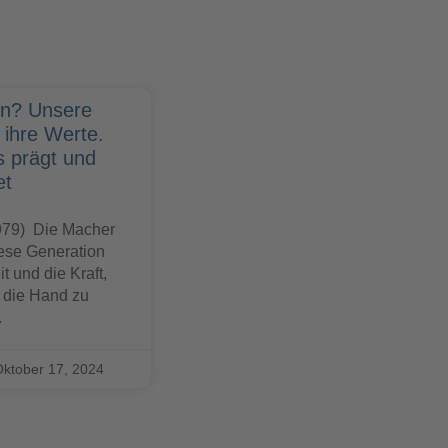
len? Unsere
ihre Werte.
s prägt und
et
979) Die Macher
iese Generation
t und die Kraft,
 die Hand zu
.
ktober 17, 2024