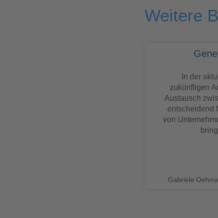
Weitere B
Gener
In der akt
zukünftigen Ar
Austausch zwi
entscheidend f
von Unternehmen
brin
Gabriele Oehm