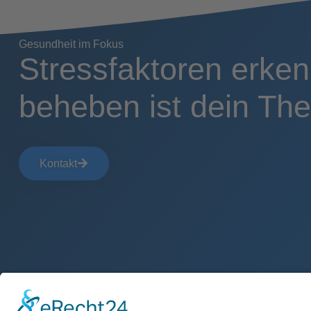
Gesundheit im Fokus
Stressfaktoren erke
beheben ist dein Th
Kontakt