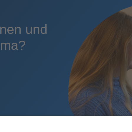
nnen und
ema?