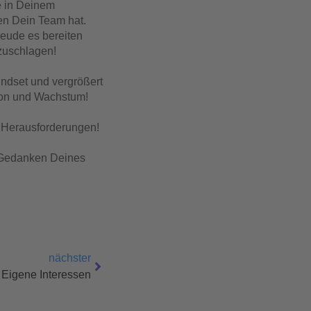
e in Deinem
en Dein Team hat.
reude es bereiten
zuschlagen!
indset und vergrößert
tion und Wachstum!
ge Herausforderungen!
d Gedanken Deines
nächster
 Eigene Interessen