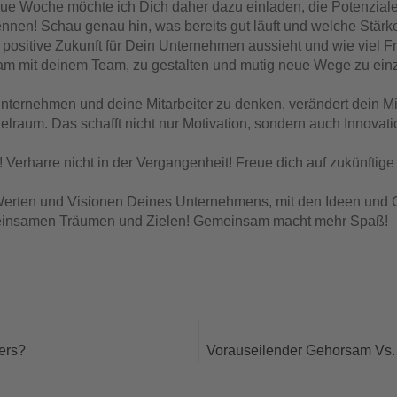
eue Woche möchte ich Dich daher dazu einladen, die Potenzial
nen! Schau genau hin, was bereits gut läuft und welche Stärk
ne positive Zukunft für Dein Unternehmen aussieht und wie viel F
sam mit deinem Team, zu gestalten und mutig neue Wege zu ein
Unternehmen und deine Mitarbeiter zu denken, verändert dein M
lraum. Das schafft nicht nur Motivation, sondern auch Innova
! Verharre nicht in der Vergangenheit! Freue dich auf zukünfti
 Werten und Visionen Deines Unternehmens, mit den Ideen un
insamen Träumen und Zielen! Gemeinsam macht mehr Spaß!
ers?
Vorauseilender Gehorsam Vs.