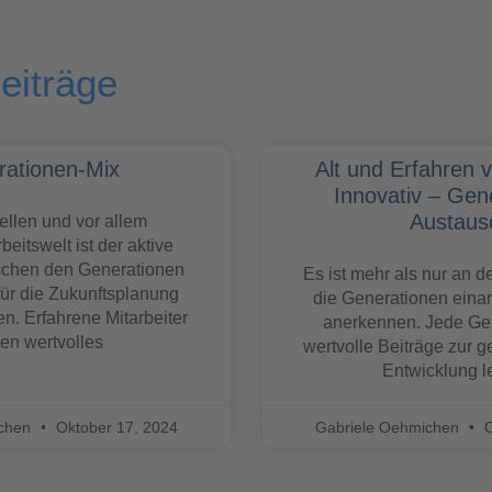
eiträge
ationen-Mix
Alt und Erfahren 
Innovativ – Gen
Austaus
uellen und vor allem
beitswelt ist der aktive
schen den Generationen
Es ist mehr als nur an de
ür die Zukunftsplanung
die Generationen eina
. Erfahrene Mitarbeiter
anerkennen. Jede Ge
gen wertvolles
wertvolle Beiträge zur g
Entwicklung le
ichen
Oktober 17, 2024
Gabriele Oehmichen
O