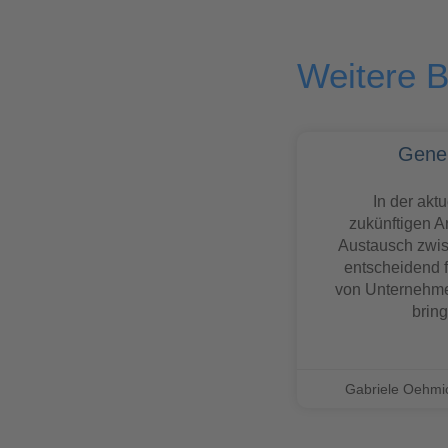
Weitere B
Gener
In der akt
zukünftigen Ar
Austausch zwi
entscheidend f
von Unternehmen
brin
Gabriele Oehm