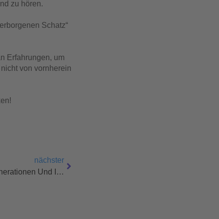
und zu hören.
„verborgenen Schatz“
an Erfahrungen, um
nicht von vornherein
ken!
nächster
Darf Ich Vorstellen? Unsere Generationen Und Ihre Werte. Ein Erbe, Das Uns Prägt Und Verbindet