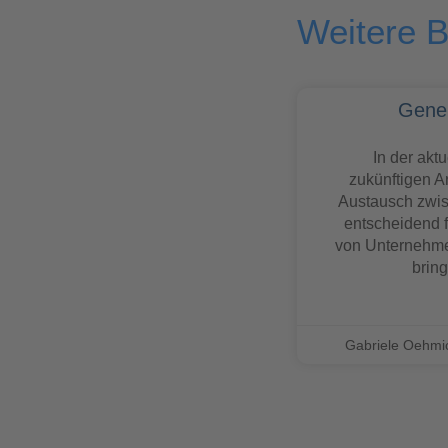
Weitere B
Gener
In der akt
zukünftigen Ar
Austausch zwi
entscheidend f
von Unternehmen
brin
Gabriele Oehm