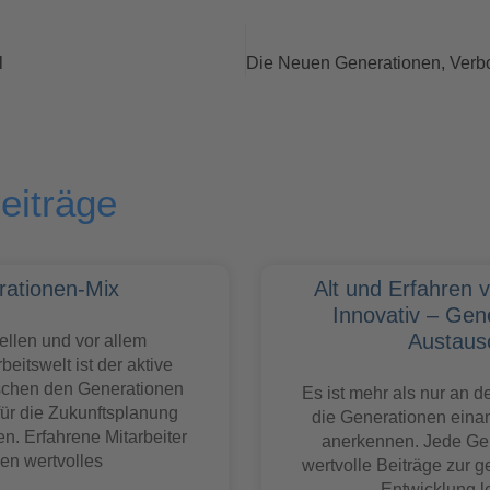
l
eiträge
ationen-Mix
Alt und Erfahren 
Innovativ – Gen
Austaus
uellen und vor allem
beitswelt ist der aktive
schen den Generationen
Es ist mehr als nur an de
ür die Zukunftsplanung
die Generationen eina
. Erfahrene Mitarbeiter
anerkennen. Jede Ge
gen wertvolles
wertvolle Beiträge zur g
Entwicklung le