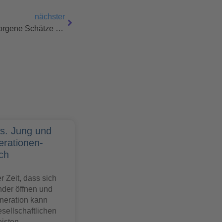
nächster
Die Neuen Generationen, Verborgene Schätze Entdecken
vs. Jung und
erationen-
ch
r Zeit, dass sich
nder öffnen und
neration kann
esellschaftlichen
isten.