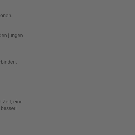
ionen.
 den jungen
rbinden.
 Zeit, eine
 besser!