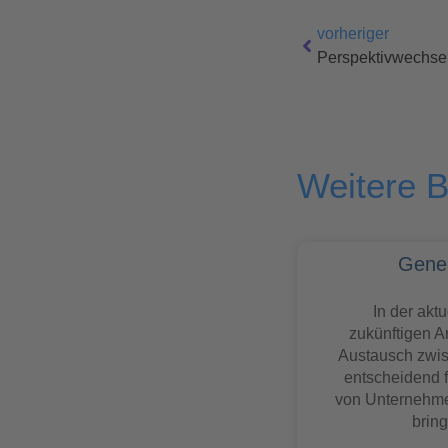
vorheriger
Perspektivwechse
Weitere B
Gener
In der akt
zukünftigen Ar
Austausch zwi
entscheidend f
von Unternehmen
brin